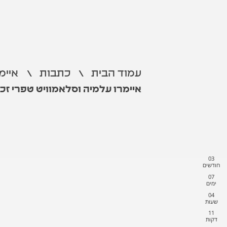
עמוד הבית
\
כתבות
\
איימ
איימרו עלמיה וסלאמוויט טפרי זכו
03
חודשים
07
ימים
04
שעות
11
דקות