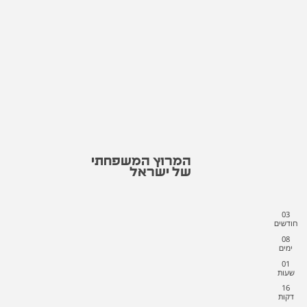
המרוץ המשפחתי
של ישראל
03
חודשים
08
ימים
01
שעות
16
דקות