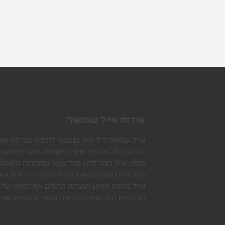
אודות אייל שמואלי
אייל שמואלי ז"ל היה בן בכור לזהבה וצביקה וא
עת בגיל 28 והותיר אחריו משפחה וחברים
מותו. אייל החל לרוץ בגיל צעיר ובהדרגה התא
במרוצים השונים בארץ וביניהם עין גדי, מרוץ האב
אייל מהווה אירוע הנצחה ההולם את דמותו של 
הבולטים היה ספורט הריצה והאירוע מבטא את דר