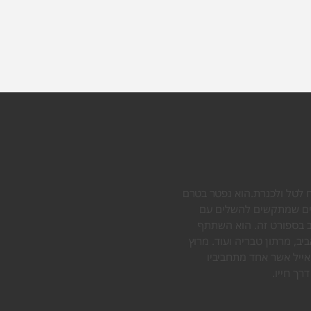
ח לטל ולכנרת. הוא נפטר בטרם
 כואבים שמתקשים להשלים עם
הב בספורט זה. הוא השתתף
יב, מרתון טבריה ועוד. מרוץ
אייל אשר אחד מתחביביו
ך חייו.